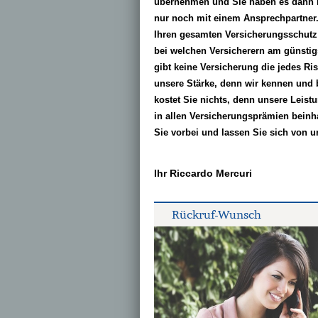
übernehmen und Sie haben es dann in
nur noch mit einem Ansprechpartner.D
Ihren gesamten Versicherungsschutz 
bei welchen Versicherern am günstig
gibt keine Versicherung die jedes Ri
unsere Stärke, denn wir kennen und 
kostet Sie nichts, denn unsere Leis
in allen Versicherungsprämien beinh
Sie vorbei und lassen Sie sich von u
Ihr Riccardo Mercuri
Rück­ruf-Wunsch