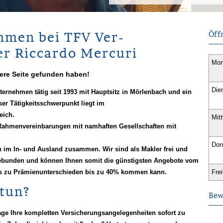
mmen bei TFV Ver­
Öff
er Riccardo Mercuri
Mon
ere Seite gefunden haben!
Die
nternehmen tätig seit 1993 mit Hauptsitz in Mörlenbach und ein
er Tätigkeitsschwerpunkt liegt im
eich.
Mit
 Rahmenvereinbarungen mit namhaften Gesellschaften mit
Don
en im In- und Ausland zusammen. Wir sind als Makler frei und
gebunden und können Ihnen somit die günstigsten Angebote vom
 es zu Prämienunterschieden bis zu
40% kommen kann.
Frei
tun?
Bew
age Ihre kompletten Versicherungsangelegenheiten sofort zu