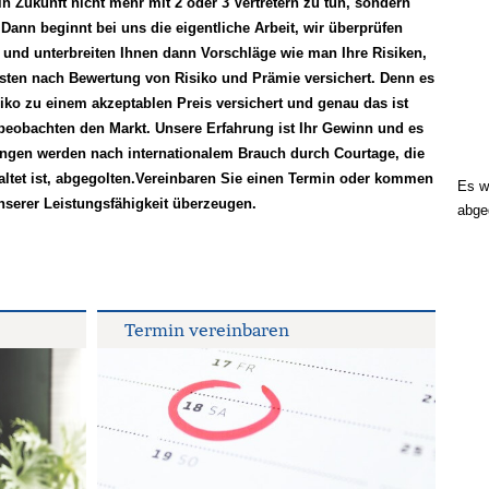
 Zukunft nicht mehr mit 2 oder 3 Vertretern zu tun, sondern
ann beginnt bei uns die eigentliche Arbeit, wir überprüfen
und unterbreiten Ihnen dann Vorschläge wie man Ihre Risiken,
sten nach Bewertung von Risiko und Prämie versichert. Denn es
siko zu einem akzeptablen Preis versichert und genau das ist
beobachten den Markt. Unsere Erfahrung ist Ihr Gewinn und es
tungen werden nach internationalem Brauch durch Courtage, die
altet ist, abgegolten.Vereinbaren Sie einen Termin oder kommen
Es w
nserer Leistungsfähigkeit überzeugen.
abge
Termin ver­ein­baren