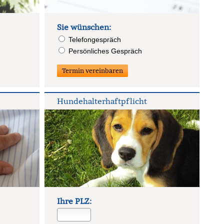
Sie wün­schen:
Tele­fon­ge­spräch
Persönliches Gespräch
Hunde­halter­haft­pflicht
Ihre PLZ: