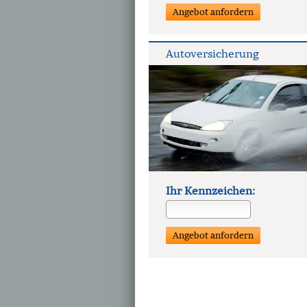
Auto­ver­si­che­rung
Ihr Kenn­zeichen: